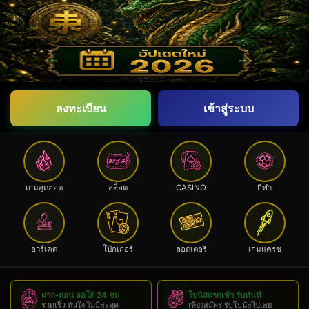
ลงทะเบียน
เข้าสู่ระบบ
เกมสุดฮอต
สล็อต
CASINO
กีฬา
อาร์เคด
โป๊กเกอร์
ลอตเตอรี่
เกมแครช
ฝาก-ถอน ออโต้ 24 ชม.
โบนัสแรกเข้า รับทันที
รวดเร็ว ทันใจ ไม่มีสะดุด
เพียงสมัคร รับโบนัสไปเลย