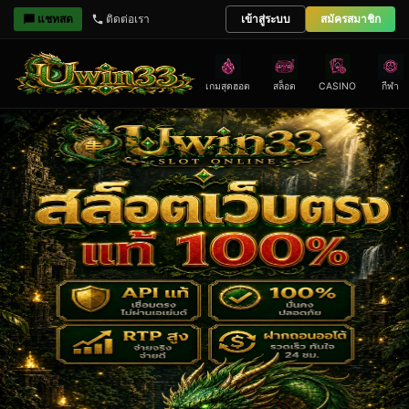
แชทสด
ติดต่อเรา
เข้าสู่ระบบ
สมัครสมาชิก
เกมสุดฮอต
สล็อต
CASINO
กีฬา