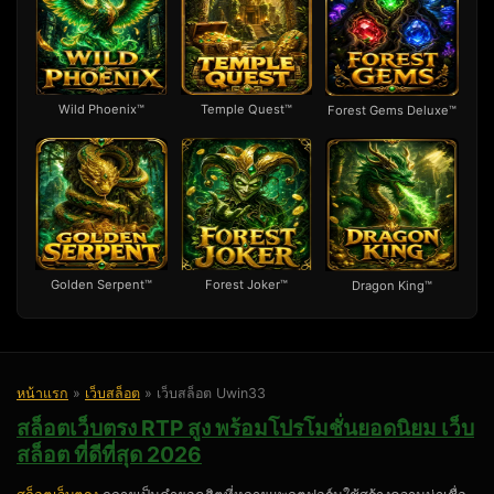
Wild Phoenix™
Temple Quest™
Forest Gems Deluxe™
Golden Serpent™
Forest Joker™
Dragon King™
หน้าแรก
»
เว็บสล็อต
» เว็บสล็อต Uwin33
สล็อตเว็บตรง RTP สูง พร้อมโปรโมชั่นยอดนิยม เว็บ
สล็อต ที่ดีที่สุด 2026