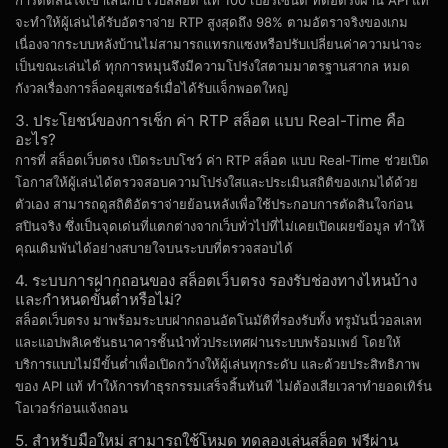
การตัดสินใจเข้าเล่นกับ เว็บสล็อต แท้ 100 เปอร์เซ็นต์ ที่ต่อตรงผ่าน API แท้
จะทำให้ผู้เล่นได้รับอัตราจ่าย RTP สูงสุดถึง 98% ตามอัตราจริงของเกม
เนื่องจากระบบหลังบ้านไม่สามารถแทรกแซงหรือปรับเปลี่ยนค่าความน่าจะ
เป็นขณะเล่นได้ ทุกการหมุนจึงมีความโปร่งใสตามมาตรฐานสากล หมด
กังวลเรื่องการล็อคยูสเซอร์เมื่อได้รับแจ็กพอตใหญ่
3. ประโยชน์ของการเช็ก ค่า RTP สล็อต แบบ Real-Time คือ
อะไร?
การที่ สล็อตเว็บตรง เปิดระบบโชว์ ค่า RTP สล็อต แบบ Real-Time ช่วยเปิด
โอกาสให้ผู้เล่นได้ตรวจสอบความโปร่งใสและประเมินสถิติของเกมได้ด้วย
ตัวเอง สามารถดูสถิติอัตราจ่ายย้อนหลังเพื่อใช้ประกอบการตัดสินใจก่อน
สปินจริง ซึ่งเป็นจุดเด่นที่แตกต่างจากเว็บทั่วไปที่ไม่เคยเปิดเผยข้อมูล ทำให้
คุณเดิมพันได้อย่างสบายใจบนระบบที่ตรวจสอบได้
4. ระบบการฝากถอนของ สล็อตเว็บตรง รองรับช่องทางไหนบ้าง
และกำหนดขั้นต่ำหรือไม่?
สล็อตเว็บตรง มาพร้อมระบบฝากถอนอัตโนมัติที่รองรับทั้ง ทรูมันนี่วอลเลท
และแอปพลิเคชันธนาคารชั้นนำทั่วประเทศผ่านระบบพร้อมเพย์ โดยให้
บริการแบบไม่มีขั้นต่ำเพื่อเปิดกว้างให้ผู้เล่นทุกระดับ และด้วยประสิทธิภาพ
ของ API แท้ ทำให้การทำธุรกรรมเสร็จสิ้นทันที ไม่ต้องเสียเวลาทำยอดเทิร์น
โอเวอร์ก่อนแจ้งถอน
5. สำหรับมือใหม่ สามารถใช้โหมด ทดลองเล่นสล็อต ฟรีผ่าน