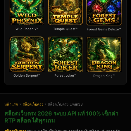
Wild Phoenix™
Temple Quest™
Forest Gems Deluxe™
Golden Serpent™
Forest Joker™
Dragon King™
หน้าแรก
»
สล็อตเว็บตรง
» สล็อตเว็บตรง Uwin33
สล็อตเว็บตรง 2026 ระบบ API แท้ 100% เช็กค่า
RTP สล็อต ได้ทุกเกม