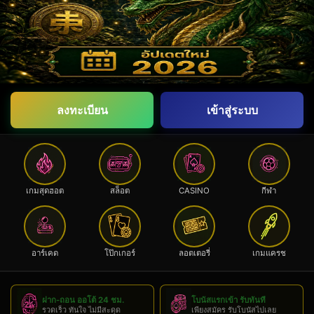
ลงทะเบียน
เข้าสู่ระบบ
เกมสุดฮอต
สล็อต
CASINO
กีฬา
อาร์เคด
โป๊กเกอร์
ลอตเตอรี่
เกมแครช
ฝาก-ถอน ออโต้ 24 ชม.
โบนัสแรกเข้า รับทันที
รวดเร็ว ทันใจ ไม่มีสะดุด
เพียงสมัคร รับโบนัสไปเลย