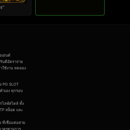
ng™
เย่นต์
ันตีอัตราจ่าย
ข้าใช้งาน ทดลอง
่าง PG SLOT
ตัวเอง ทุกรอบ
ไลฟ์สไตล์ ทั้ง
 RTP สล็อต และ
ี่เชื่อมต่อสาย
ช้มาตรฐานการ