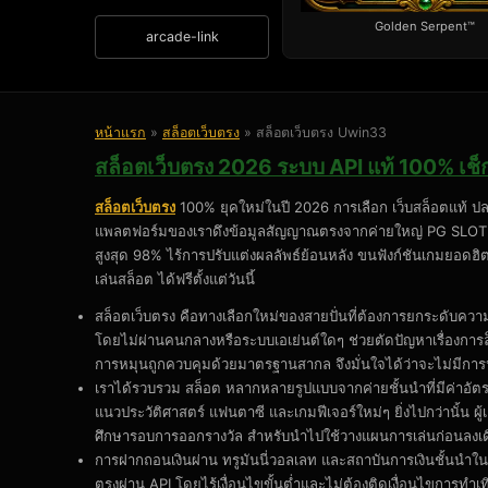
Golden Serpent™
arcade-link
หน้าแรก
»
สล็อตเว็บตรง
» สล็อตเว็บตรง Uwin33
สล็อตเว็บตรง 2026 ระบบ API แท้ 100% เช็ก
สล็อตเว็บตรง
100% ยุคใหม่ในปี 2026 การเลือก เว็บสล็อตแท้ ปลอ
แพลตฟอร์มของเราดึงข้อมูลสัญญาณตรงจากค่ายใหญ่ PG SLOT เต็
สูงสุด 98% ไร้การปรับแต่งผลลัพธ์ย้อนหลัง ขนฟังก์ชันเกมยอดฮ
เล่นสล็อต ได้ฟรีตั้งแต่วันนี้
สล็อตเว็บตรง คือทางเลือกใหม่ของสายปั่นที่ต้องการยกระดับคว
โดยไม่ผ่านคนกลางหรือระบบเอเย่นต์ใดๆ ช่วยตัดปัญหาเรื่องการล็
การหมุนถูกควบคุมด้วยมาตรฐานสากล จึงมั่นใจได้ว่าจะไม่มีกา
เราได้รวบรวม สล็อต หลากหลายรูปแบบจากค่ายชั้นนำที่มีค่าอัตราคื
แนวประวัติศาสตร์ แฟนตาซี และเกมฟีเจอร์ใหม่ๆ ยิ่งไปกว่านั้น ผู
ศึกษารอบการออกรางวัล สำหรับนำไปใช้วางแผนการเล่นก่อนลงเด
การฝากถอนเงินผ่าน ทรูมันนี่วอลเลท และสถาบันการเงินชั้นนำใน
ตรงผ่าน API โดยไร้เงื่อนไขขั้นต่ำและไม่ต้องติดเงื่อนไขการทำ