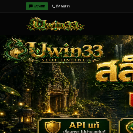
แชทสด
ติดต่อเรา