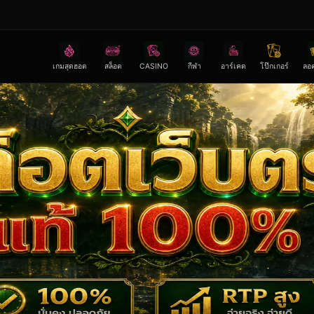
เกมสุดฮอต
สล็อต
CASINO
กีฬา
อาร์เคด
โป๊กเกอร์
ลอต