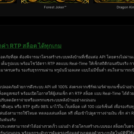
Forest Joker™
Dragon Ki
ค่า RTP สล็อต ได้ทุกเกม
ดภัยที่สุด ต้องพิจารณาโครงสร้างระบบหลังบ้านที่เชื่อมต่อ API โดยตรงไม่ผ่านเอ
มรูปแบบ พร้อมโชว์อัตรา RTP สดแบบ Real-Time ให้เช็กสถิติก่อนสปินจริง การ
ิตมาครบครัน รองรับธุรกรรมผ่าน ทรูมันนี่วอลเลท แบบไม่มีขั้นต่ำ สนใจสามารถเ
ามปลอดภัยด้วยการดึงระบบ API แท้ 100% ส่งตรงจากเซิร์ฟเวอร์ค่ายเกมชั้นนำอย
อคยูสเซอร์ พร้อมเปิดโอกาสให้ผู้เล่นเช็ก ค่า RTP สล็อต แบบ Real-Time ได้ด้วย
รปรับลดอัตราจ่ายหรือแทรกแซงระบบหลังบ้านอย่างแน่นอน
นทุน หรือ RTP สูงถึง 98% มาไว้ใน เว็บสล็อต แท้ 100 เปอร์เซ็นต์ เพื่อรองรับทุก
้เล่นยังสามารถใช้โหมด ทดลองเล่นสล็อต ฟรี เพื่อเข้าไปดูตารางจ่ายเงิน เช็ก ค่า
ิมพันจริง
ประเทศสามารถทำได้อย่างรวดเร็ว แม่นยำ ด้วยโครงสร้างระบบของ สล็อตเว็บตรง ท
เทิร์นก่อนถอน พร้อมยกระดับการคุ้มครองข้อมูลส่วนบุคคลด้วยระบบอัตโนมัติที่ใ