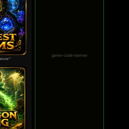
game-code-banner
eluxe™