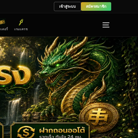
เข้าสู่ระบบ
สมัครสมาชิก
เตอรี่
เกมแครช